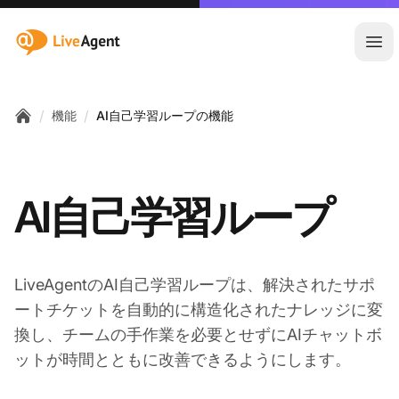
:site.title
メ
/
/
機能
AI自己学習ループの機能
Home
AI自己学習ループ
LiveAgentのAI自己学習ループは、解決されたサポ
ートチケットを自動的に構造化されたナレッジに変
換し、チームの手作業を必要とせずにAIチャットボ
ットが時間とともに改善できるようにします。