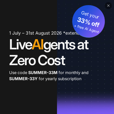
Get your
33% off
+ free AI Agent
1 July – 31st August 2026 *extended
Live
AI
gents at
Zero Cost
Use code
SUMMER-33M
for monthly and
SUMMER-33Y
for yearly subscription