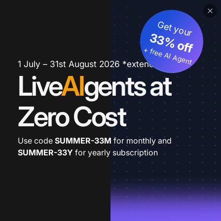
Get your
33% off
+ free AI Agent
1 July – 31st August 2026 *extended
Live
AI
gents at
Zero Cost
Use code
SUMMER-33M
for monthly and
SUMMER-33Y
for yearly subscription