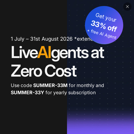
Get your
33% off
+ free AI Agent
1 July – 31st August 2026 *extended
Live
AI
gents at
Zero Cost
Use code
SUMMER-33M
for monthly and
SUMMER-33Y
for yearly subscription