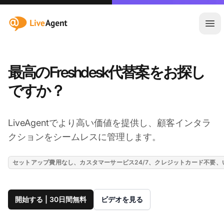
:site.title
メ
最高のFreshdesk代替案をお探し
ですか？
LiveAgentでより高い価値を提供し、顧客インタラ
クションをシームレスに管理します。
セットアップ費用なし、カスタマーサービス24/7、クレジットカード不要
開始する | 30日間無料
ビデオを見る