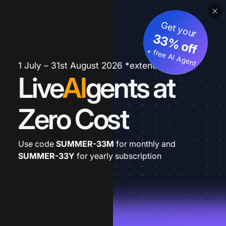
Get your
33% off
+ free AI Agent
1 July – 31st August 2026 *extended
Live
AI
gents at
Zero Cost
Use code
SUMMER-33M
for monthly and
SUMMER-33Y
for yearly subscription