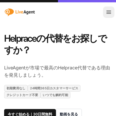
:site.title
メ
Helpraceの代替をお探しで
すか？
LiveAgentが市場で最高のHelprace代替である理由
を発見しましょう。
初期費用なし
24時間365日カスタマーサービス
クレジットカード不要
いつでも解約可能
今すぐ始める｜30日間無料
動画を見る