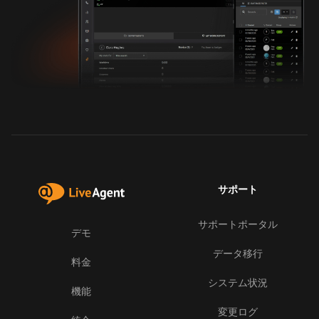
サポート
サポートポータル
デモ
データ移行
料金
システム状況
機能
変更ログ
お