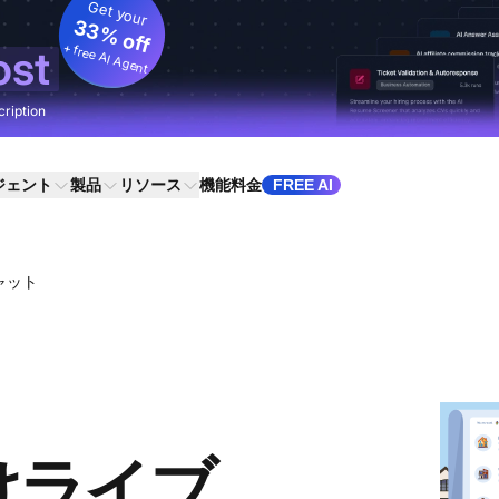
Get your
33% off
+ free AI Agent
ost
cription
ジェント
製品
リソース
機能
料金
FREE AI
ャット
けライブ