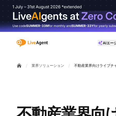
1 July – 31st August 2026 *extended
Live
AI
gents at
Zero C
Use code
SUMMER-33M
for monthly and
SUMMER-33Y
for yearly subs
:site.title
AIエー
/
/
業界ソリューション
不動産業界向けライブチ
Home
不動産業界向