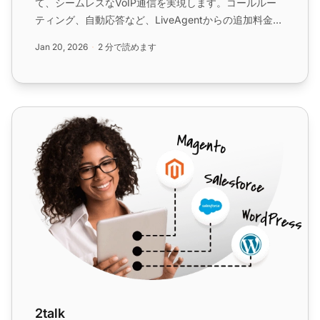
て、シームレスなVoIP通信を実現します。コールルー
ティング、自動応答など、LiveAgentからの追加料金な
しで機能をお楽しみください。30日間の無料トライア
Jan 20, 2026
2 分で読めます
ルを開始して、カスタマーサポートを強化しましょ
う。...
2talk
2talk