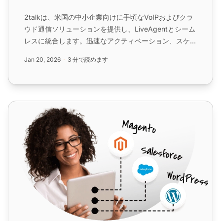
2talkは、米国の中小企業向けに手頃なVoIPおよびクラ
ウド通信ソリューションを提供し、LiveAgentとシーム
レスに統合します。迅速なアクティベーション、スケー
ラビリティ、および30日間の無料トライアルをお楽し
Jan 20, 2026
3 分で読めます
みください。LiveAgentとの統合は追加費用なしで含ま
れています。...
VoIP.ms