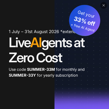
Get your
33% off
+ free AI Agent
1 July – 31st August 2026 *extended
Live
AI
gents at
Zero Cost
Use code
SUMMER-33M
for monthly and
SUMMER-33Y
for yearly subscription