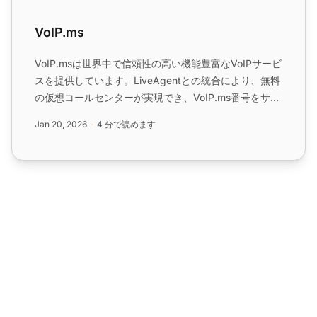
VoIP.ms
VoIP.msは世界中で信頼性の高い機能豊富なVoIPサービ
スを提供しています。LiveAgentとの統合により、無料
の仮想コールセンターが実現でき、VoIP.ms番号をサポ
ートに接続できます。利点には高い信頼性、グローバル
Jan 20, 2026
4 分で読めます
サービス、契約なしの支払いオプションが含まれま
す。...