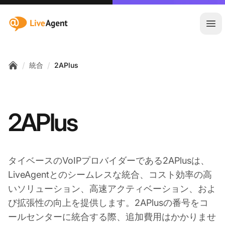
:site.title
メ
/
/
統合
2APlus
Home
2APlus
タイベースのVoIPプロバイダーである2APlusは、
LiveAgentとのシームレスな統合、コスト効率の高
いソリューション、高速アクティベーション、およ
び拡張性の向上を提供します。2APlusの番号をコ
ールセンターに統合する際、追加費用はかかりませ