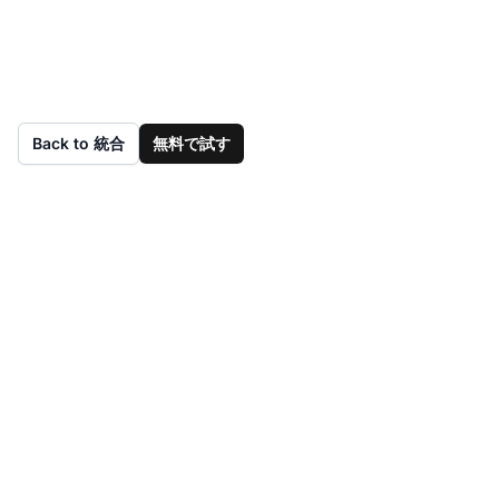
Back to 統合
無料で試す
まだLiveAgentをお持
ちではありませんか？