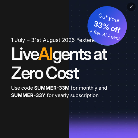
Get your
33% off
+ free AI Agent
1 July – 31st August 2026 *extended
Live
AI
gents at
Zero Cost
Use code
SUMMER-33M
for monthly and
SUMMER-33Y
for yearly subscription