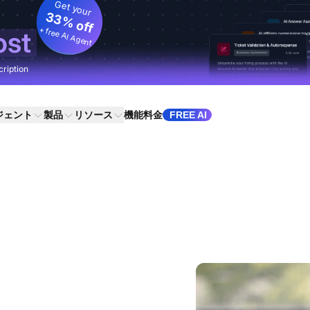
Get your
33% off
+ free AI Agent
ost
cription
ジェント
製品
リソース
機能
料金
FREE AI