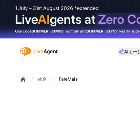
1 July – 31st August 2026 *extended
Live
AI
gents at
Zero C
Use code
SUMMER-33M
for monthly and
SUMMER-33Y
for yearly subs
:site.title
AIエー
/
/
統合
FaleMais
Home