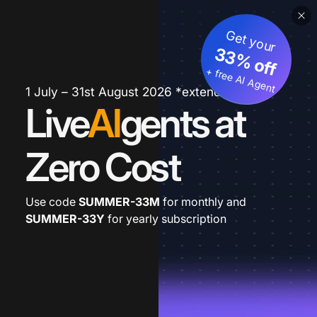
Get your
33% off
+ free AI Agent
1 July – 31st August 2026 *extended
Live
AI
gents at
Zero Cost
Use code
SUMMER-33M
for monthly and
SUMMER-33Y
for yearly subscription