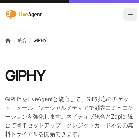
:site.title
メ
/
/
統合
GIPHY
Home
GIPHY
GIPHYをLiveAgentと統合して、GIF対応のチケッ
ト、メール、ソーシャルメディアで顧客コミュニケ
ーションを強化します。ネイティブ統合とZapier統
合で簡単セットアップ、クレジットカード不要の無
料トライアルを開始できます。