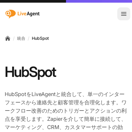
:site.title
メ
/
/
統合
HubSpot
Home
HubSpot
HubSpotをLiveAgentと統合して、単一のインター
フェースから連絡先と顧客管理を合理化します。ワ
ークフロー改善のためのトリガーとアクションの利
点を享受します。Zapierを介して簡単に接続して、
マーケティング、CRM、カスタマーサポートの効