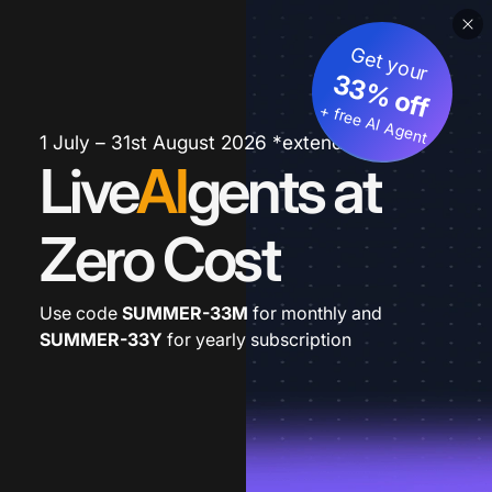
Get your
33% off
+ free AI Agent
1 July – 31st August 2026 *extended
Live
AI
gents at
Zero Cost
Use code
SUMMER-33M
for monthly and
SUMMER-33Y
for yearly subscription