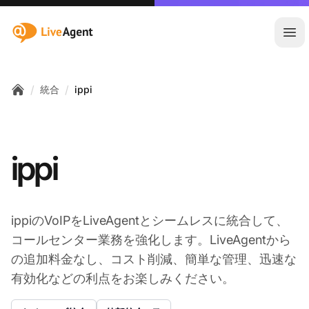
:site.title
メ
/
/
統合
ippi
Home
ippi
ippiのVoIPをLiveAgentとシームレスに統合して、
コールセンター業務を強化します。LiveAgentから
の追加料金なし、コスト削減、簡単な管理、迅速な
有効化などの利点をお楽しみください。