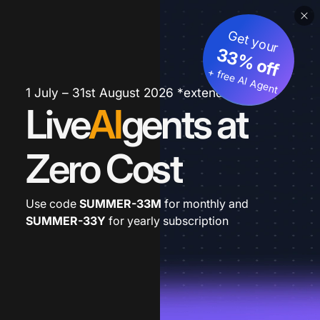
Get your
33% off
+ free AI Agent
1 July – 31st August 2026 *extended
Live
AI
gents at
Zero Cost
Use code
SUMMER-33M
for monthly and
SUMMER-33Y
for yearly subscription