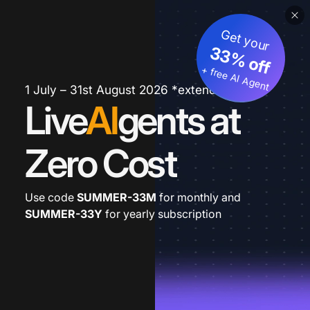
Get your
33% off
+ free AI Agent
1 July – 31st August 2026 *extended
Live
AI
gents at
Zero Cost
Use code
SUMMER-33M
for monthly and
SUMMER-33Y
for yearly subscription