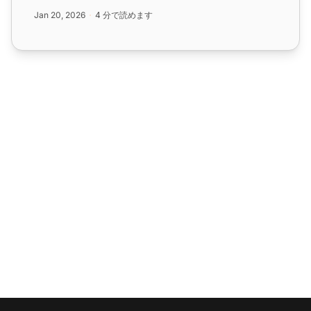
らゆる企業規模に適しており、メッセージングコストを
Jan 20, 2026
4 分で読めます
削減し、様々なメールクライアントをサポートしま
す。...