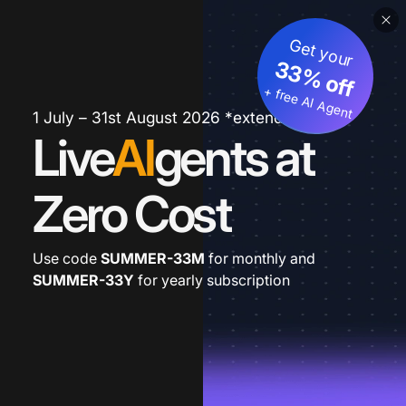
Get your
33% off
+ free AI Agent
1 July – 31st August 2026 *extended
Live
AI
gents at
Zero Cost
Use code
SUMMER-33M
for monthly and
SUMMER-33Y
for yearly subscription