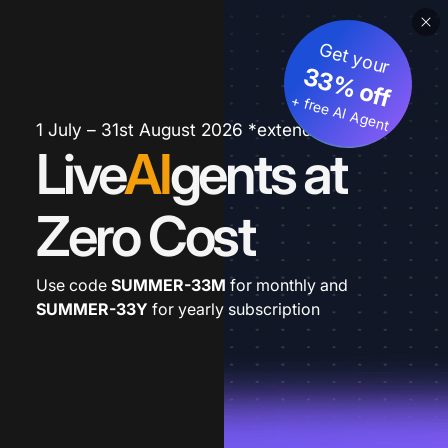
Get your
33% off
+ free AI Agent
1 July – 31st August 2026 *extended
Live
AI
gents at
Zero Cost
Use code
SUMMER-33M
for monthly and
SUMMER-33Y
for yearly subscription