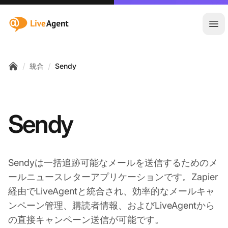
:site.title
メ
/
/
統合
Sendy
Home
Sendy
Sendyは一括追跡可能なメールを送信するためのメ
ールニュースレターアプリケーションです。Zapier
経由でLiveAgentと統合され、効率的なメールキャ
ンペーン管理、購読者情報、およびLiveAgentから
の直接キャンペーン送信が可能です。