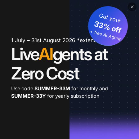
Get your
33% off
+ free AI Agent
1 July – 31st August 2026 *extended
Live
AI
gents at
Zero Cost
Use code
SUMMER-33M
for monthly and
SUMMER-33Y
for yearly subscription