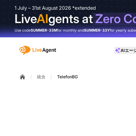
1 July – 31st August 2026 *extended
Live
AI
gents at
Zero C
Use code
SUMMER-33M
for monthly and
SUMMER-33Y
for yearly subs
:site.title
AIエー
/
/
統合
TelefonBG
Home