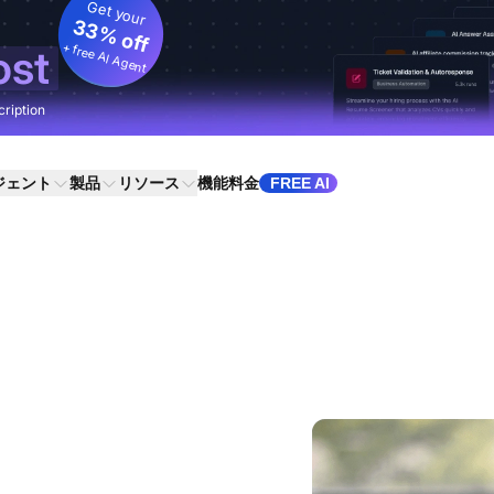
Get your
33% off
+ free AI Agent
ost
cription
ジェント
製品
リソース
機能
料金
FREE AI