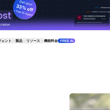
Get your
33% off
+ free AI Agent
ost
cription
ジェント
製品
リソース
機能
料金
FREE AI