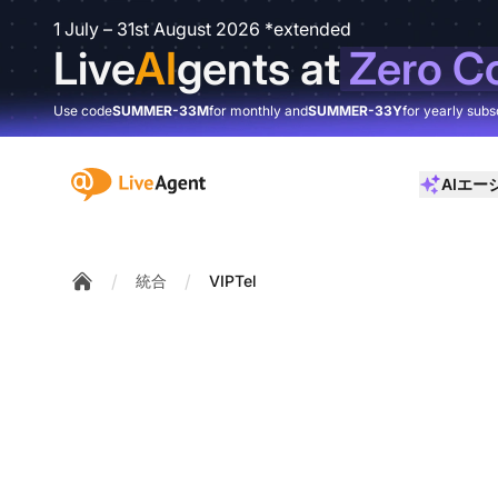
1 July – 31st August 2026 *extended
Live
AI
gents at
Zero C
Use code
SUMMER-33M
for monthly and
SUMMER-33Y
for yearly subs
:site.title
AIエー
/
/
統合
VIPTel
Home