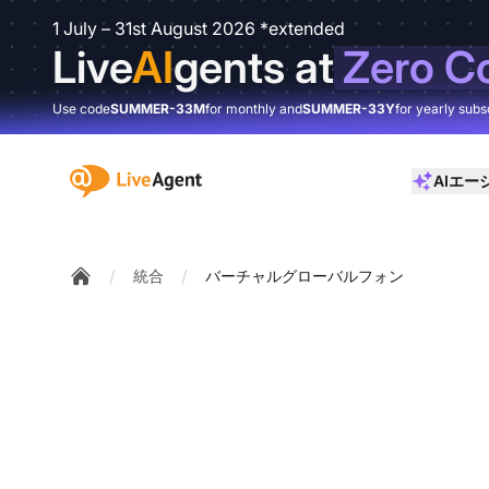
1 July – 31st August 2026 *extended
Live
AI
gents at
Zero C
Use code
SUMMER-33M
for monthly and
SUMMER-33Y
for yearly subs
:site.title
AIエー
/
/
統合
バーチャルグローバルフォン
Home