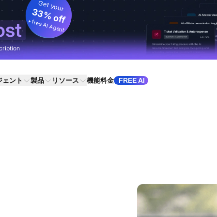
Get your
33% off
+ free AI Agent
ost
cription
ジェント
製品
リソース
機能
料金
FREE AI