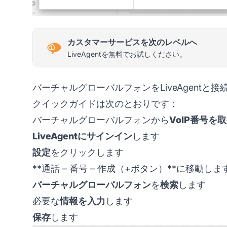
カスタマーサービスを次のレベルへ
LiveAgentを無料でお試しください。
バーチャルグローバルフォンをLiveAgent
クイックガイドは次のとおりです：
バーチャルグローバルフォンから
VoIP番号を
LiveAgentにサインイン
します
設定
をクリックします
**通話 – 番号 – 作成（+ボタン）**に移動しま
バーチャルグローバルフォン
を
検索
します
必要な
情報を入力
します
保存
します