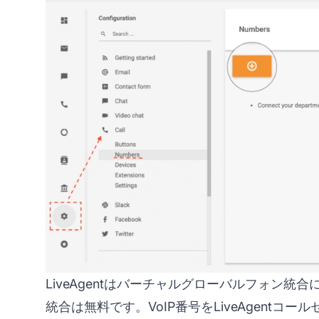
LiveAgentはバーチャルグローバルフォン統
統合は無料です。VoIP番号をLiveAgent