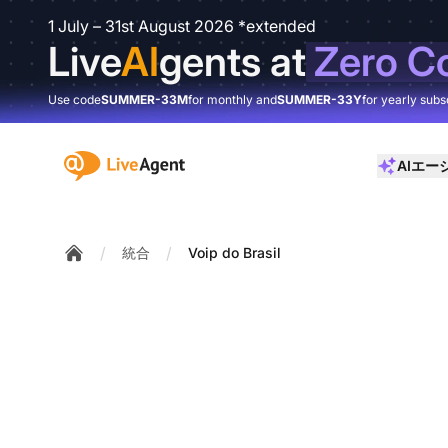
1 July – 31st August 2026 *extended
Live
AI
gents at
Zero C
Use code
SUMMER-33M
for monthly and
SUMMER-33Y
for yearly subs
:site.title
AIエー
/
/
統合
Voip do Brasil
Home