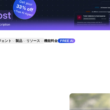
Get your
33% off
+ free AI Agent
ost
cription
ジェント
製品
リソース
機能
料金
FREE AI