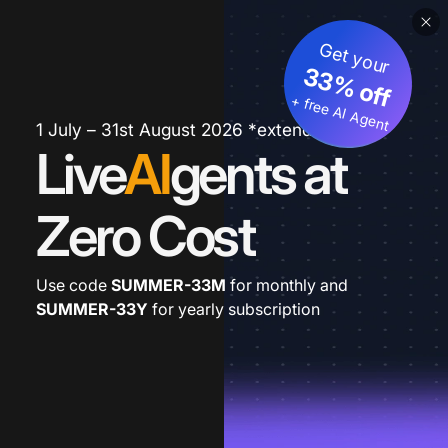
Get your
33% off
+ free AI Agent
1 July – 31st August 2026 *extended
Live
AI
gents at
Zero Cost
Use code
SUMMER-33M
for monthly and
SUMMER-33Y
for yearly subscription