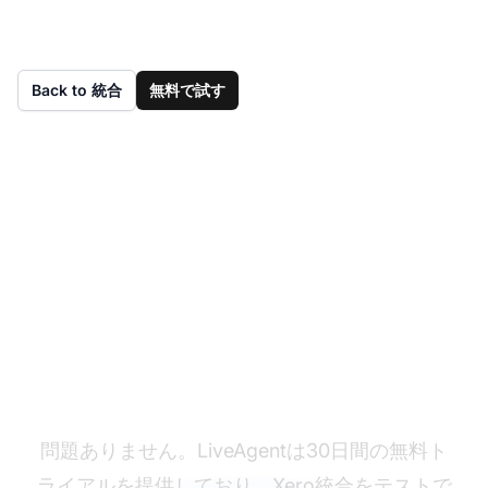
Back to 統合
無料で試す
まだLiveAgentをお持
ちではありませんか？
問題ありません。LiveAgentは30日間の無料ト
ライアルを提供しており、Xero統合をテストで