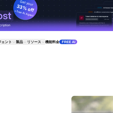
Get your
33% off
+ free AI Agent
ost
cription
ジェント
製品
リソース
機能
料金
FREE AI