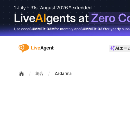
1 July – 31st August 2026 *extended
Live
AI
gents at
Zero C
Use code
SUMMER-33M
for monthly and
SUMMER-33Y
for yearly subs
:site.title
AIエー
/
/
統合
Zadarma
Home