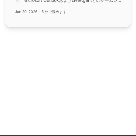
で、Microsoft OutlookおよびLiveAgentとのシームレ
スな統合により、カスタマーサポートを強化します。
Jan 20, 2026
5 分で読めます
LiveAgentとの簡単な統合で効率的なチケット管理を実
現します。...