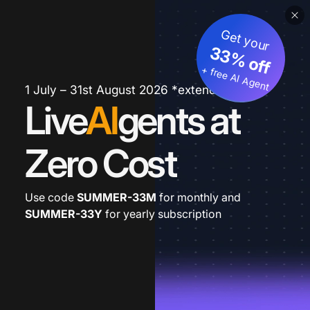
Get your
33% off
+ free AI Agent
1 July – 31st August 2026 *extended
Live
AI
gents at
Zero Cost
Use code
SUMMER-33M
for monthly and
SUMMER-33Y
for yearly subscription