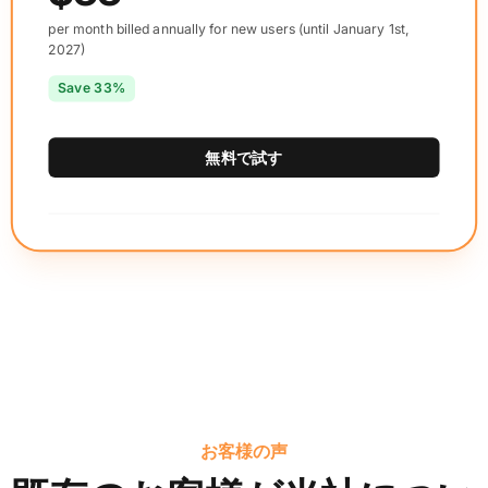
per month billed annually for new users (until January 1st,
2027)
Save 33%
無料で試す
お客様の声