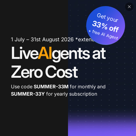
Get your
33% off
+ free AI Agent
1 July – 31st August 2026 *extended
Live
AI
gents at
Zero Cost
Use code
SUMMER-33M
for monthly and
SUMMER-33Y
for yearly subscription