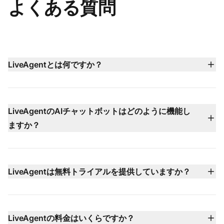
よくある質問
LiveAgentとは何ですか？
LiveAgentは、ライブチャット、AIチャットボット、メー
ルチケット管理、組み込みコールセンター、ソーシャルメ
ディアサポート、ナレッジベース管理を1つのダッシュボ
LiveAgentのAIチャットボットはどのように機能し
ードにまとめたオールインワンカスタマーサービスプラッ
ますか？
トフォームです。チームがより迅速でスマートなサポート
LiveAgentのAIチャットボットは100以上の言語で24/7稼
を提供できるよう支援します。
働し、ナレッジベース、ウェブサイトコンテンツ、ドキュ
メントを使用して一般的な質問に即座に回答します。問題
LiveAgentは無料トライアルを提供していますか？
がより複雑な場合は、完全なコンテキストとともに会話を
はい — LiveAgentはクレジットカード不要の30日間無料
人間のエージェントに引き継ぎます。
トライアルを提供しており、有料プランにコミットする前
にすべての機能をテストできます。
LiveAgentの料金はいくらですか？