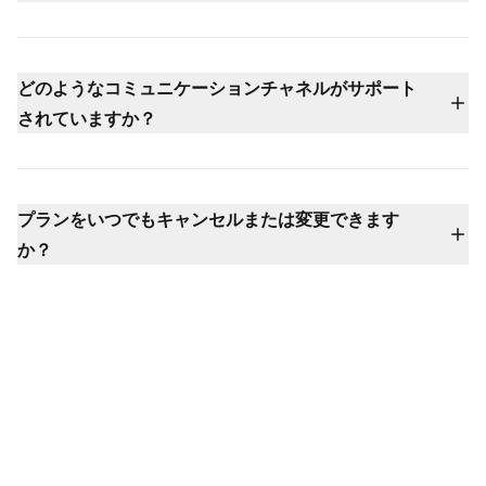
LiveAgentの料金はエージェント/月あたり15ドルから（年
払い）で、Small、Medium、Large、Enterpriseプランな
ど複数のティアが利用可能です。各プランでは、コールセ
どのようなコミュニケーションチャネルがサポート
ンター、ソーシャルチャネル統合、SLA、専用サポートな
されていますか？
どのより高度な機能が追加されます。
LiveAgentは、メール、ライブチャット、電話（組み込み
コールセンター経由）、Facebook、X、Instagram、
WhatsApp、Viber、Telegram、お問い合わせフォーム、
プランをいつでもキャンセルまたは変更できます
ナレッジベースなどをサポートしています。これらすべて
か？
が1つの受信トレイに統合されているため、会話を見逃す
もちろんです — 契約なし、設定費用なし、柔軟な請求オ
ことはありません。
プションで、いつでもプランのアップグレード、ダウング
レード、またはキャンセルが可能です。