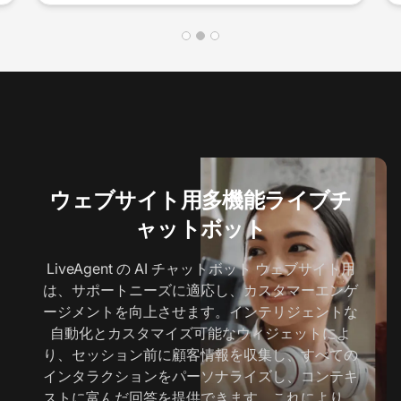
…
ウェブサイト用多機能ライブチ
ャットボット
LiveAgent の AI チャットボット ウェブサイト用
は、サポートニーズに適応し、カスタマーエンゲ
ージメントを向上させます。インテリジェントな
自動化とカスタマイズ可能なウィジェットによ
り、セッション前に顧客情報を収集し、すべての
インタラクションをパーソナライズし、コンテキ
ストに富んだ回答を提供できます。これにより、