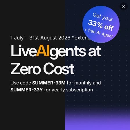
Get your
33% off
+ free AI Agent
1 July – 31st August 2026 *extended
Live
AI
gents at
Zero Cost
Use code
SUMMER-33M
for monthly and
SUMMER-33Y
for yearly subscription