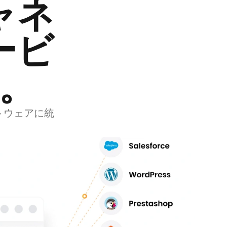
ャネ
ービ
。
フトウェアに統