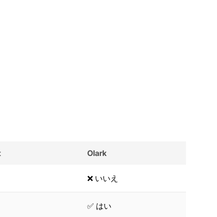
t
Olark
❌ いいえ
✅ はい