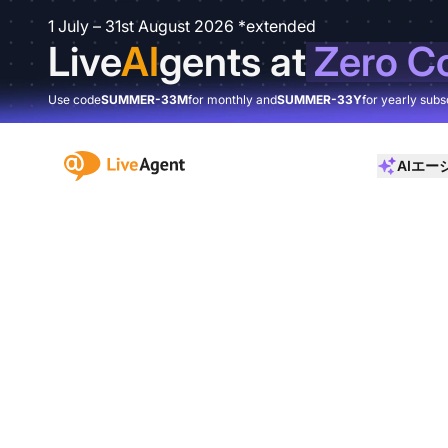
1 July – 31st August 2026 *extended
Live
AI
gents at
Zero C
Use code
SUMMER-33M
for monthly and
SUMMER-33Y
for yearly subs
:site.title
AIエー