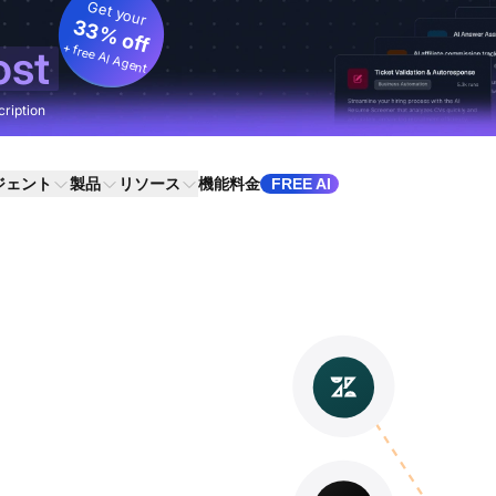
Get your
33% off
+ free AI Agent
ost
cription
ジェント
製品
リソース
機能
料金
FREE AI