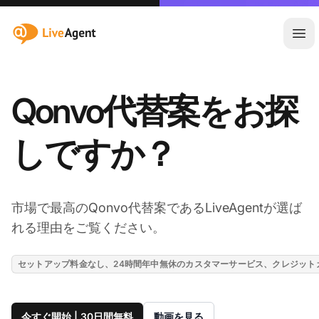
:site.title
メ
Qonvo代替案をお探
しですか？
市場で最高のQonvo代替案であるLiveAgentが選ば
れる理由をご覧ください。
セットアップ料金なし、24時間年中無休のカスタマーサービス、クレジット
今すぐ開始 | 30日間無料
動画を見る