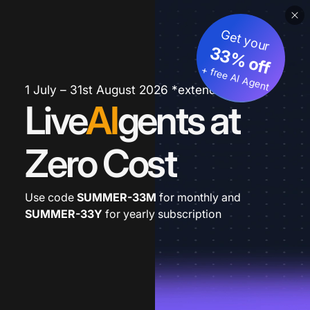
Get your
33% off
+ free AI Agent
1 July – 31st August 2026 *extended
Live
AI
gents at
Zero Cost
Use code
SUMMER-33M
for monthly and
SUMMER-33Y
for yearly subscription