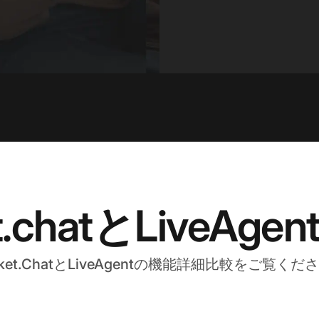
t.chatとLiveAg
cket.ChatとLiveAgentの機能詳細比較をご覧くだ