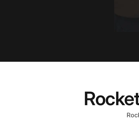
Rocke
Ro