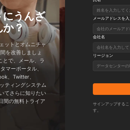
トにうんざ
メールアドレスを入
んか？
会社名
ィジェットとオムニチャ
時間を改善しましょ
リージョン
ことで、メール、ラ
データセンターの
スタマーポータル、
ok、Twitter、
チケッティングシステム
についてさらに知りたい
日間の無料トライア
サインアップするこ
。
す。