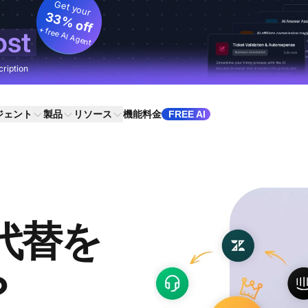
Get your
33% off
+ free AI Agent
ost
cription
ジェント
製品
リソース
機能
料金
FREE AI
tの代替を
？