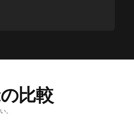
entの比較
さい。