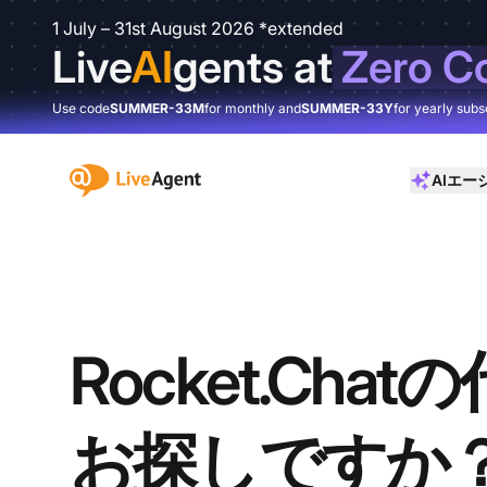
1 July – 31st August 2026 *extended
Live
AI
gents at
Zero C
Use code
SUMMER-33M
for monthly and
SUMMER-33Y
for yearly subs
:site.title
AIエー
Rocket.Cha
お探しですか