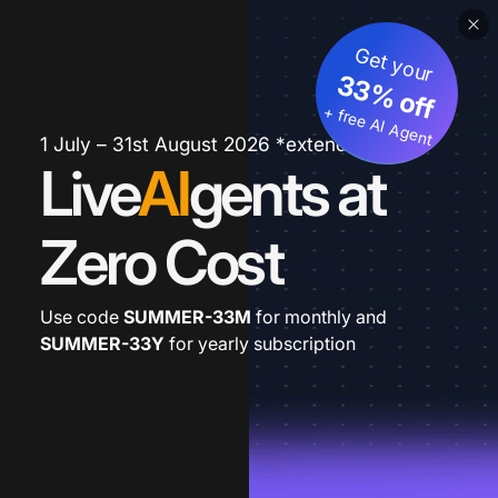
Get your
33% off
+ free AI Agent
1 July – 31st August 2026 *extended
Live
AI
gents at
Zero Cost
Use code
SUMMER-33M
for monthly and
SUMMER-33Y
for yearly subscription