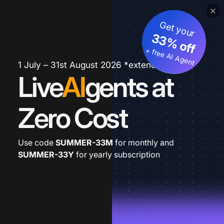
Get your
33% off
+ free AI Agent
1 July – 31st August 2026 *extended
Live
AI
gents at
Zero Cost
Use code
SUMMER-33M
for monthly and
SUMMER-33Y
for yearly subscription