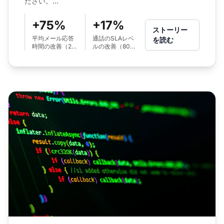
ださい。...
+75%
+17%
ストーリー
平均メール応答
通話のSLAレベ
を読む
時間の改善（24
ルの改善（80%
時間から6時間
から97%へ）
へ）