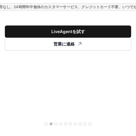
用なし、24時間年中無休のカスタマーサービス、クレジットカード不要、いつで
LiveAgentを試す
営業に連絡
ストーリーを読む
28% 初回対応解決率の