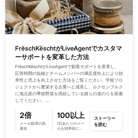
FrëschKëschtがLiveAgentでカスタマ
ーサポートを変革した方法
FrëschKëschtがLiveAgentで顧客サポートを変革し、
応答時間の短縮とチームメンバーの満足度向上により効
率性と売上を向上させた方法をご覧ください。学校プロ
ジェクトから繁栄する企業へと成長し、ルクセンブルク
に地元産の季節野菜を供給している彼らの道のりを探索
してください。...
2倍
100以上
ストーリー
メール処理の高
1日あたりのメー
を読む
速化
ルを効率的に管
理