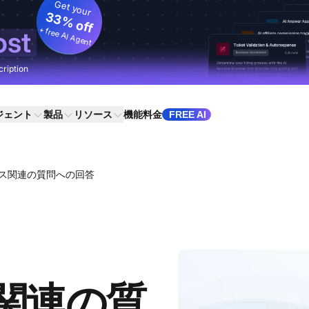
Get your
33% off
+ free AI Agent
ost
cription
ジェント
製品
リソース
機能
料金
FREE AI
ビス関連の質問への回答
関連の質