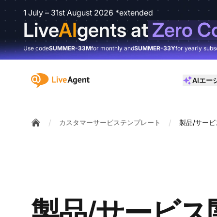
1 July – 31st August 2026 *extended
Live
AI
gents at
Zero C
Use code
SUMMER-33M
for monthly and
SUMMER-33Y
for yearly subs
:site.title
AIエー
/
/
カスタマーサービステンプレート
製品/サー
Home
製品/サービス