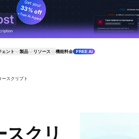
Get your
33% off
+ free AI Agent
ost
cription
ジェント
製品
リソース
機能
料金
FREE AI
タースクリプト
ースクリ