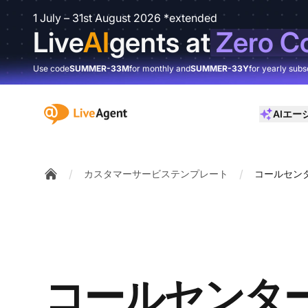
1 July – 31st August 2026 *extended
Live
AI
gents at
Zero C
Use code
SUMMER-33M
for monthly and
SUMMER-33Y
for yearly subs
:site.title
AIエー
/
/
カスタマーサービステンプレート
コールセン
Home
コールセンタ