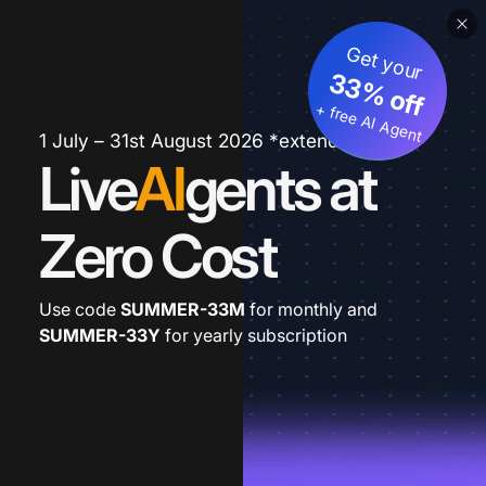
Get your
33% off
+ free AI Agent
1 July – 31st August 2026 *extended
Live
AI
gents at
Zero Cost
Use code
SUMMER-33M
for monthly and
SUMMER-33Y
for yearly subscription