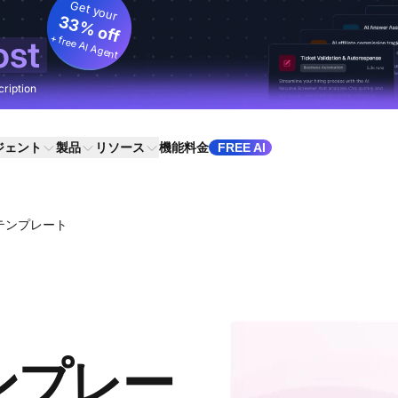
Get your
33% off
+ free AI Agent
ost
cription
ジェント
製品
リソース
機能
料金
FREE AI
テンプレート
ンプレー