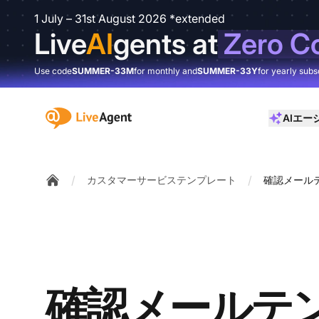
1 July – 31st August 2026 *extended
Live
AI
gents at
Zero C
Use code
SUMMER-33M
for monthly and
SUMMER-33Y
for yearly subs
:site.title
AIエー
/
/
カスタマーサービステンプレート
確認メール
Home
確認メールテ