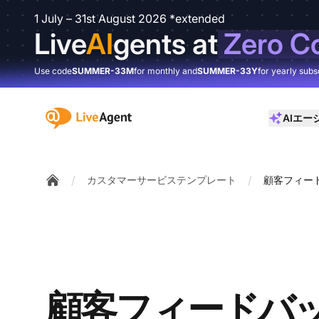
1 July – 31st August 2026 *extended
Live
AI
gents at
Zero C
Use code
SUMMER-33M
for monthly and
SUMMER-33Y
for yearly subs
:site.title
AIエー
/
/
カスタマーサービステンプレート
顧客フィー
Home
顧客フィードバ