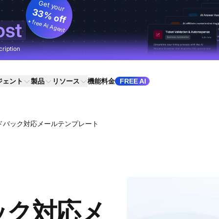
Get your
33% off
+ free AI Agent
ost
cription
ジェント
製品
リソース
機能
料金
FREE AI
ドバック対応メールテンプレート
ック対応メ