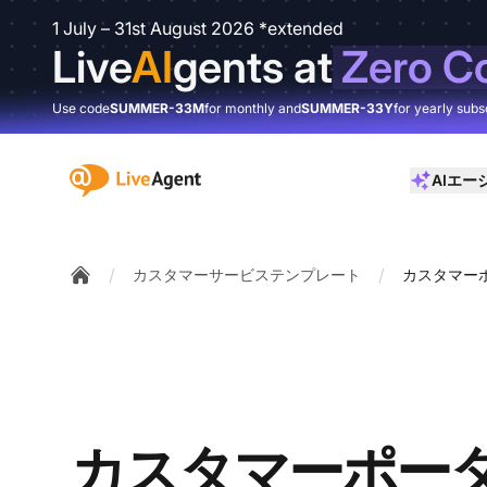
1 July – 31st August 2026 *extended
Live
AI
gents at
Zero C
Use code
SUMMER-33M
for monthly and
SUMMER-33Y
for yearly subs
:site.title
AIエー
/
/
カスタマーサービステンプレート
カスタマー
Home
カスタマーポー