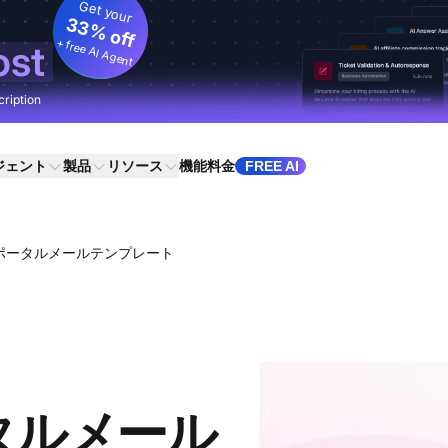
Get your
33% off
+ free AI Agent
ost
cription
ジェント
製品
リソース
機能
料金
FREE AI
ポータルメールテンプレート
タルメール