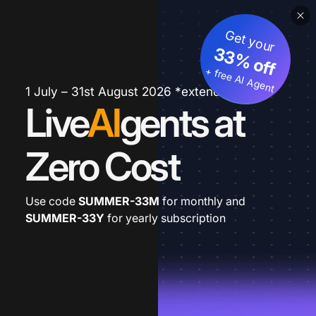
Get your
33% off
+ free AI Agent
1 July – 31st August 2026 *extended
Live
AI
gents at
Zero Cost
Use code
SUMMER-33M
for monthly and
SUMMER-33Y
for yearly subscription