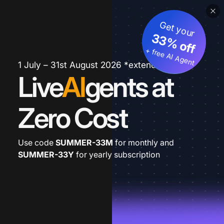
Get your
33% off
+ free AI Agent
1 July – 31st August 2026 *extended
Live
AI
gents at
Zero Cost
Use code
SUMMER-33M
for monthly and
SUMMER-33Y
for yearly subscription