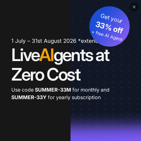
Get your
33% off
+ free AI Agent
1 July – 31st August 2026 *extended
Live
AI
gents at
Zero Cost
Use code
SUMMER-33M
for monthly and
SUMMER-33Y
for yearly subscription