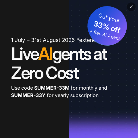
Get your
33% off
+ free AI Agent
1 July – 31st August 2026 *extended
Live
AI
gents at
Zero Cost
Use code
SUMMER-33M
for monthly and
SUMMER-33Y
for yearly subscription