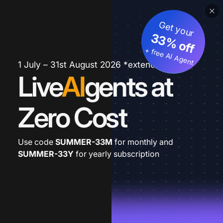
Get your
33% off
+ free AI Agent
1 July – 31st August 2026 *extended
Live
AI
gents at
Zero Cost
Use code
SUMMER-33M
for monthly and
SUMMER-33Y
for yearly subscription