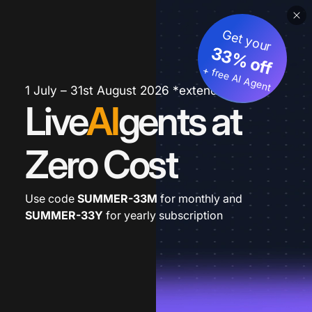
Get your
33% off
+ free AI Agent
1 July – 31st August 2026 *extended
Live
AI
gents at
Zero Cost
Use code
SUMMER-33M
for monthly and
SUMMER-33Y
for yearly subscription