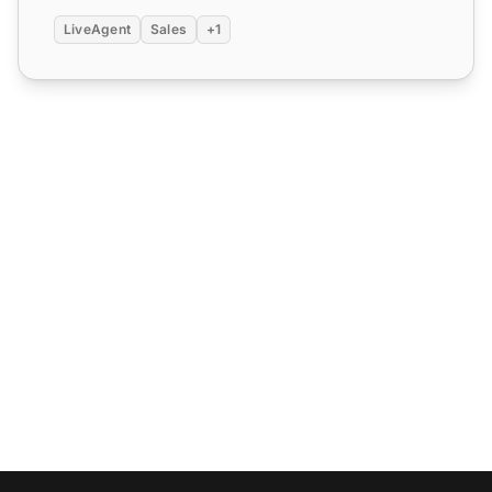
ます。...
LiveAgent
Sales
+1