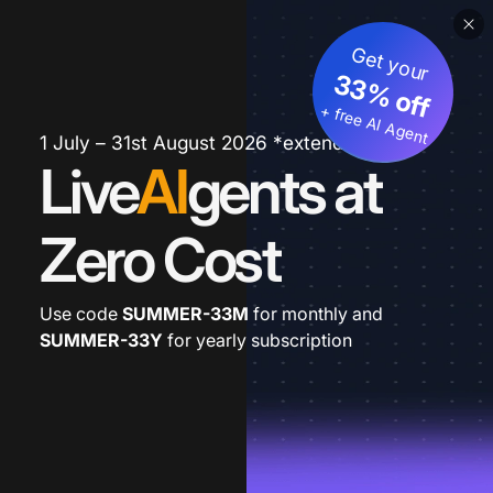
Get your
33% off
+ free AI Agent
1 July – 31st August 2026 *extended
Live
AI
gents at
Zero Cost
Use code
SUMMER-33M
for monthly and
SUMMER-33Y
for yearly subscription