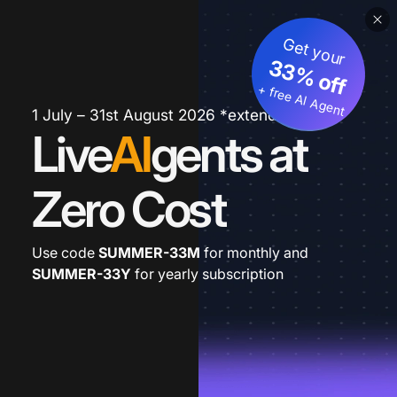
Get your
33% off
+ free AI Agent
1 July – 31st August 2026 *extended
Live
AI
gents at
Zero Cost
Use code
SUMMER-33M
for monthly and
SUMMER-33Y
for yearly subscription