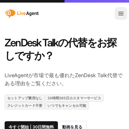
:site.title
メ
ZenDesk Talkの代替をお探
しですか？
LiveAgentが市場で最も優れたZenDesk Talk代替で
ある理由をご覧ください。
セットアップ費用なし
24時間365日カスタマーサービス
クレジットカード不要
いつでもキャンセル可能
今すぐ開始 | 30日間無料
動画を見る