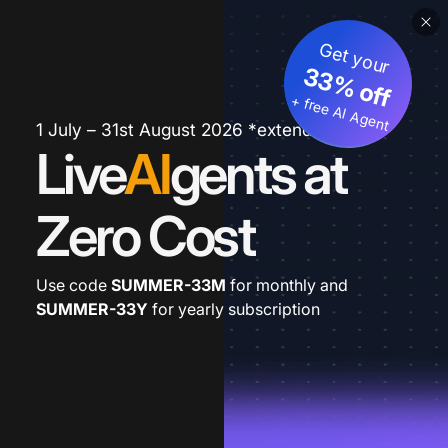
Get your
33% off
+ free AI Agent
1 July – 31st August 2026 *extended
Live
AI
gents at
Zero Cost
Use code
SUMMER-33M
for monthly and
SUMMER-33Y
for yearly subscription