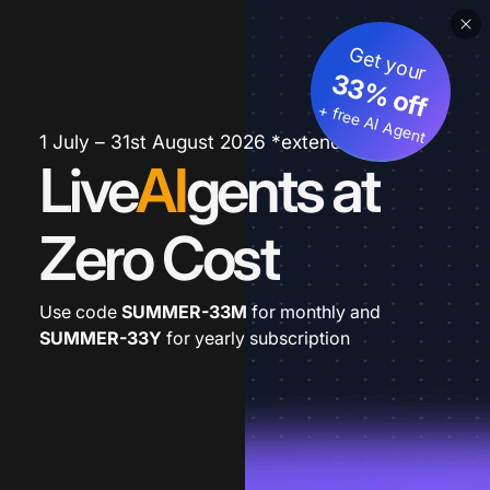
Get your
33% off
+ free AI Agent
1 July – 31st August 2026 *extended
Live
AI
gents at
Zero Cost
Use code
SUMMER-33M
for monthly and
SUMMER-33Y
for yearly subscription