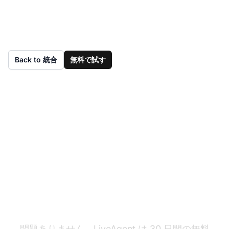
Back to 統合
無料で試す
まだ LiveAgent をお持
ちですか？
問題ありません。LiveAgent は 30 日間の無料