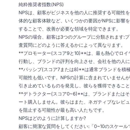
純粋推奨者指数(NPS)
NPSは、顧客がビジネスを他の人に推奨する可能性
体的な顧客体験など、いくつかの要因がNPSに影響
することで、改善が必要な領域を特定できます。
NPSの場合、顧客は3つのグループに分類されます:
査質問にどのように答えるかによって異なります。
**プロモーター(スコア9と10)**は、最も熱心で
行動し、ブランドの評判を向上させ、会社を他の人に
**パッシブ(スコア7または8)**は通常ブランド
可能性も低いです。NPSの計算に含まれていません
引き止めているものを発見し、彼らを獲得できること
**デトラクター(スコア0~6)**は、ブランドま
ート購入しません。彼らはまた、ネガティブなレビュ
を阻止する可能性が最も高い人たちです。
NPSはどのように計算しますか?
顧客に簡潔な質問をしてください:「0~10のスケー