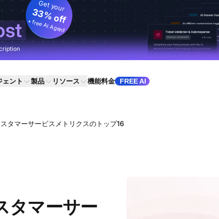
Get your
33% off
+ free AI Agent
ost
cription
ジェント
製品
リソース
機能
料金
FREE AI
カスタマーサービスメトリクスのトップ16
カスタマーサー