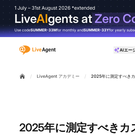
1 July – 31st August 2026 *extended
Live
AI
gents at
Zero C
Use code
SUMMER-33M
for monthly and
SUMMER-33Y
for yearly subs
:site.title
AIエー
/
/
LiveAgent アカデミー
2025年に測定すべき
Home
2025年に測定すべき