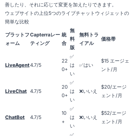
善したり、それに応じて変更を加えたりできます。
ウェブサイトの上位5つのライブチャットウィジェットの
簡単な比較
無
プラットフ
Capterraレー
統
無料トラ
料
価格帯
ォーム
ティング
合
イアル
版
✅
22
$15 エージェ
LiveAgent
4.7/5
は
✅はい
0+
ント/月
い
✅
20
$20/エージ
LiveChat
4.7/5
は
❌いいえ
0+
ェント/月
い
✅
10
$52/エージ
ChatBot
4.7/5
は
❌いいえ
+
ェント/月
い
✅