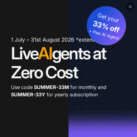
Get your
33% off
+ free AI Agent
1 July – 31st August 2026 *extended
Live
AI
gents at
Zero Cost
Use code
SUMMER-33M
for monthly and
SUMMER-33Y
for yearly subscription