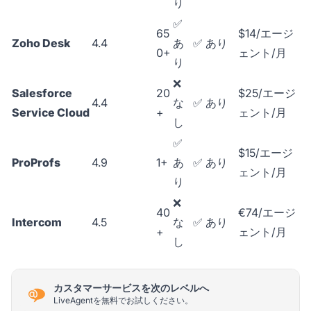
り
✅
65
$14/エージ
Zoho Desk
4.4
あ
✅ あり
0+
ェント/月
り
❌
Salesforce
20
$25/エージ
4.4
な
✅ あり
Service Cloud
+
ェント/月
し
✅
$15/エージ
ProProfs
4.9
1+
あ
✅ あり
ェント/月
り
❌
40
€74/エージ
Intercom
4.5
な
✅ あり
+
ェント/月
し
カスタマーサービスを次のレベルへ
LiveAgentを無料でお試しください。