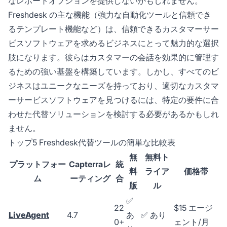
なレポートオプションを提供しないかもしれません。
Freshdesk の主な機能（強力な自動化ツールと信頼でき
るテンプレート機能など）は、信頼できるカスタマーサー
ビスソフトウェアを求めるビジネスにとって魅力的な選択
肢になります。彼らはカスタマーの会話を効果的に管理す
るための強い基盤を構築しています。しかし、すべてのビ
ジネスはユニークなニーズを持っており、適切なカスタマ
ーサービスソフトウェアを見つけるには、特定の要件に合
わせた代替ソリューションを検討する必要があるかもしれ
ません。
トップ5 Freshdesk代替ツールの簡単な比較表
無
無料ト
プラットフォー
Capterraレ
統
料
ライア
価格帯
ム
ーティング
合
版
ル
✅
22
$15 エージ
LiveAgent
4.7
あ
✅ あり
0+
ェント/月