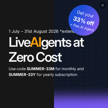
Get your
33% off
+ free AI Agent
1 July – 31st August 2026 *extended
Live
AI
gents at
Zero Cost
Use code
SUMMER-33M
for monthly and
SUMMER-33Y
for yearly subscription