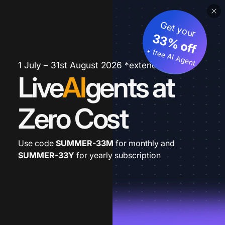
Get your
33% off
+ free AI Agent
1 July – 31st August 2026 *extended
Live
AI
gents at
Zero Cost
Use code
SUMMER-33M
for monthly and
SUMMER-33Y
for yearly subscription